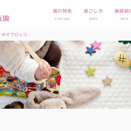
園の特色
過ごし方
施設紹
FEATURE
DAYS
INFO
ゆでブロッコ...