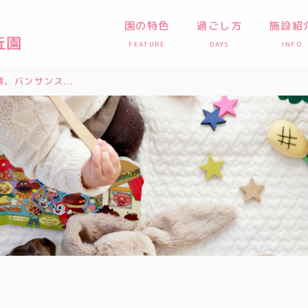
園の特色
過ごし方
施設紹
FEATURE
DAYS
INFO
、バンサンス...