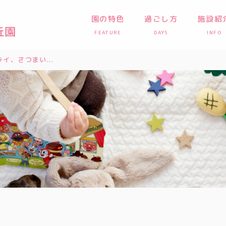
園の特色
過ごし方
施設紹
FEATURE
DAYS
INFO
イ、さつまい...