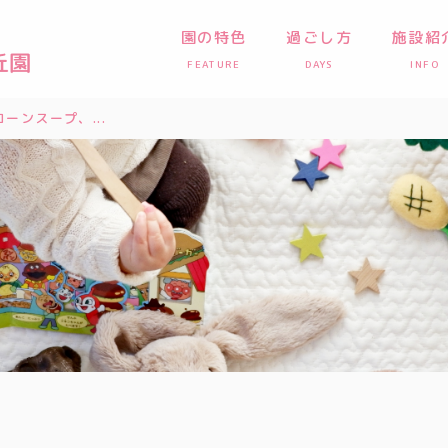
園の特色
過ごし方
施設紹
FEATURE
DAYS
INFO
ーンスープ、...