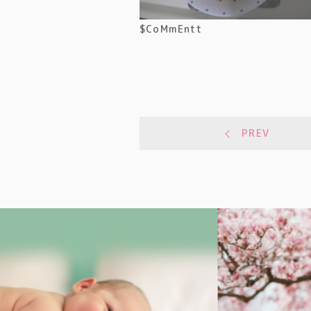
$CoMmEntt
PREV