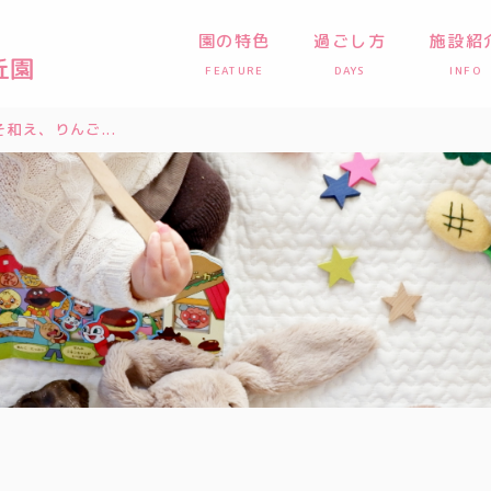
園の特色
過ごし方
施設紹
FEATURE
DAYS
INFO
和え、りんご...