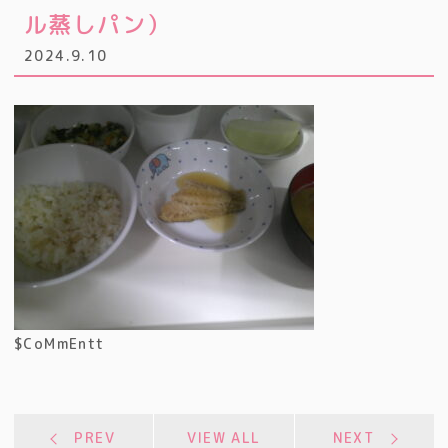
ル蒸しパン）
2024.9.10
$CoMmEntt
PREV
VIEW ALL
NEXT