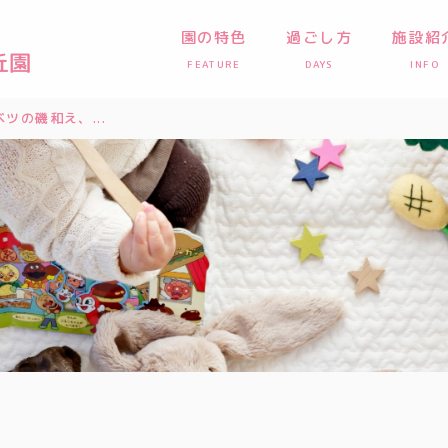
園の特色
過ごし方
施設紹
FEATURE
DAYS
INFO
ツの磯和え、...