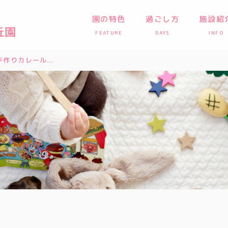
園の特色
過ごし方
施設紹
FEATURE
DAYS
INFO
作りカレール...