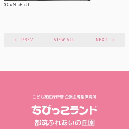
$CoMmEntt
PREV
VIEW ALL
NEXT